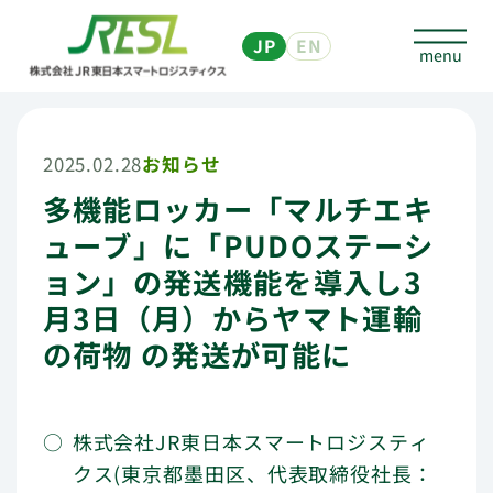
JP
EN
2025.02.28
お知らせ
多機能ロッカー「マルチエキ
個人のお客さま
ューブ」に「PUDOステーシ
マルチエキューブについて
ョン」の発送機能を導入し3
月3日（月）からヤマト運輸
予約なしで預ける
の荷物 の発送が可能に
予約して荷物を預ける、発送する
他社サービスを利用して
株式会社JR東日本スマートロジスティ
荷物・商品を送る、受取る
クス(東京都墨田区、代表取締役社長：