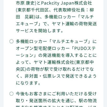
市原 康史)とPackcity Japan株式会社
個人のお客さま
(東京都千代田区、代表取締役社長：柳
よくあるご質問
田 晃嗣)は、多機能ロッカー「マルチ
エキューブ」で、ヤマト運輸の荷物発送
サービスを開始します。
多機能ロッカー「マルチエキューブ」に
オープン型宅配便ロッカー「PUDOステ
マルチエキューブを
ーション」の発送機能を導入することに
各地へ展開
よって、ヤマト運輸株式会社(東京都中
央区)の荷物が駅で受け取れるだけでな
く、非対面・伝票レスで発送できるよう
になります。
会社情報
今後もお客さまにご利用いただける受け
取り・発送箇所の拡大を通じ、駅の物流
企業理念