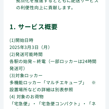
拠点化を推進するとともに配送サービス
バリュー（行動指針）
の利便性向上に貢献します。
メッセージ
1. サービス概要
会社概要
(1)開始日時
ニュース
2025年3月3日（月）
(2)発送可能時間
ロッカー設置をご検討のお客さま
各駅の始発～終電（一部ロッカーは24時間
発送可）
よくあるご質問
(3)対象ロッカー
多機能ロッカー「マルチエキューブ」 ※
設置場所などの詳細は別表参照
(4) 対象のお荷物
「宅急便」・「宅急便コンパクト」・「ネ