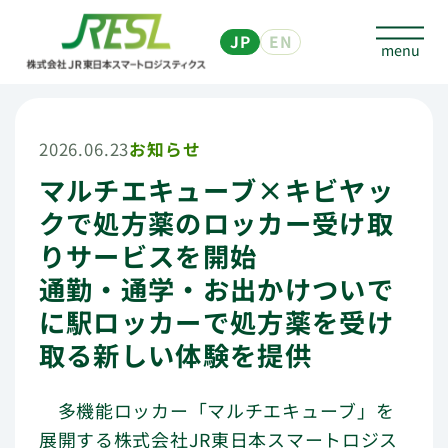
JP
EN
2026.06.23
お知らせ
マルチエキューブ×キビヤッ
個人のお客さま
クで処方薬のロッカー受け取
マルチエキューブについて
りサービスを開始
通勤・通学・お出かけついで
予約なしで預ける
に駅ロッカーで処方薬を受け
予約して荷物を預ける、発送する
取る新しい体験を提供
他社サービスを利用して
多機能ロッカー「マルチエキューブ」を
荷物・商品を送る、受取る
展開する株式会社JR東日本スマートロジス