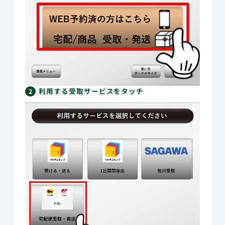
バリュー（行動指針）
メッセージ
会社概要
ニュース
利用する受取サービスをタッチ
2
ロッカー設置をご検討のお客さま
よくあるご質問