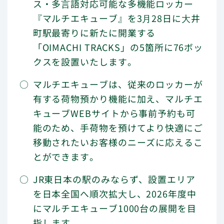
ス・多⾔語対応可能な多機能ロッカー
個人のお客さま
『マルチエキューブ』を3⽉28日に⼤井
町駅最寄りに新たに開業する
よくあるご質問
「OIMACHI TRACKS」の5箇所に76ボッ
クスを設置いたします。
マルチエキューブは、従来のロッカーが
有する荷物預かり機能に加え、マルチエ
マルチエキューブを
キューブWEBサイトから事前予約も可
各地へ展開
能のため、手荷物を預けてより快適にご
移動されたいお客様のニーズに応えるこ
とができます。
会社情報
JR東日本の駅のみならず、設置エリア
を日本全国へ順次拡⼤し、2026年度中
にマルチエキューブ1000台の展開を目
企業理念
指します。