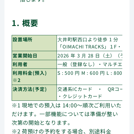
バリュー（行動指針）
メッセージ
1. 概要
会社概要
設置場所
⼤井町駅⻄⼝より徒歩 1 分
「OIMACHI TRACKS」１F・２F
ニュース
営業開始日
2026 年 3 ⽉ 28 日（⼟）（予定
利用者
⼀般（登録なし）・マルチエキュ
利用料金(預入)
S : 500 円 M : 600 円 L : 800 円
ロッカー設置をご検討のお客さま
※2
よくあるご質問
決済方法(予定)
交通系ICカード ・ QRコード
・クレジットカード
※1 現地での預⼊は 14:00〜順次ご利⽤いた
だけます。⼀部機能については準備が整い
次第の開始となります。
※2 荷預けの予約をする場合、別途料⾦