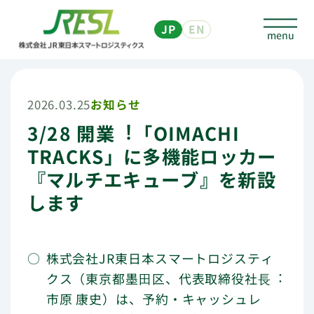
JP
EN
2026.03.25
お知らせ
3/28 開業︕「OIMACHI
個人のお客さま
TRACKS」に多機能ロッカー
マルチエキューブについて
『マルチエキューブ』を新設
します
予約なしで預ける
予約して荷物を預ける、発送する
株式会社JR東日本スマートロジスティ
他社サービスを利用して
クス（東京都墨⽥区、代表取締役社⻑︓
荷物・商品を送る、受取る
市原 康史）は、予約・キャッシュレ